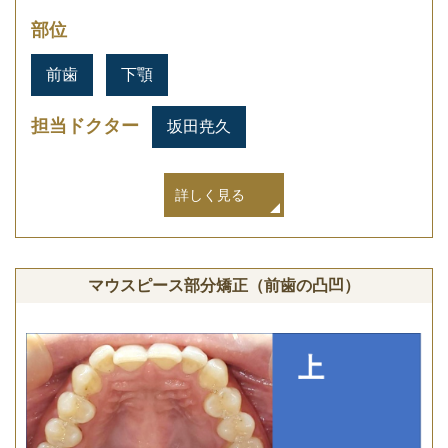
部位
前歯
下顎
担当ドクター
坂田尭久
詳しく見る
マウスピース部分矯正（前歯の凸凹）