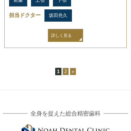
前歯
上顎
下顎
担当ドクター
坂田尭久
詳しく見る
1
2
»
全身を捉えた総合精密歯科