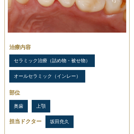
治療内容
セラミック治療（詰め物・被せ物）
オールセラミック（インレー）
部位
奥歯
上顎
担当ドクター
坂田尭久