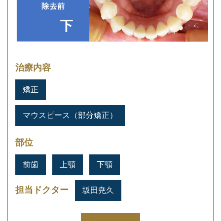
治療内容
矯正
マウスピース（部分矯正）
部位
前歯
上顎
下顎
担当ドクター
坂田尭久