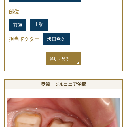
部位
前歯
上顎
担当ドクター
坂田尭久
詳しく見る
奥歯 ジルコニア治療