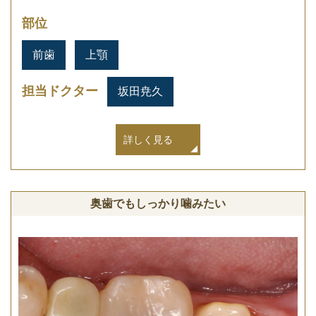
部位
前歯
上顎
担当ドクター
坂田尭久
詳しく見る
奥歯でもしっかり噛みたい